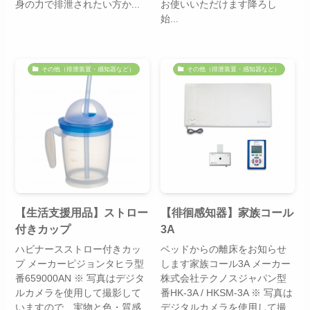
身の力で排泄されたい方か...
お使いいただけます降ろし
始...
その他（排泄装置・感知器など）
その他（排泄装置・感知器など）
【生活支援用品】ストロー
【徘徊感知器】家族コール
付きカップ
3A
ハビナースストロー付きカッ
ベッドからの離床をお知らせ
プ メーカーピジョンタヒラ型
します家族コール3A メーカー
番659000AN ※ 写真はデジタ
株式会社テクノスジャパン型
ルカメラを使用して撮影して
番HK-3A / HKSM-3A ※ 写真は
いますので、実物と色・質感
デジタルカメラを使用して撮