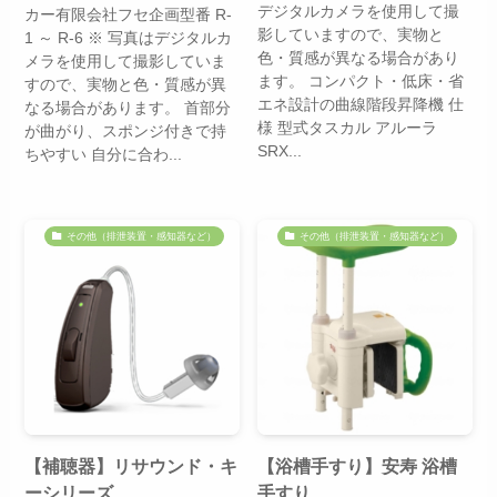
デジタルカメラを使用して撮
カー有限会社フセ企画型番 R-
影していますので、実物と
1 ～ R-6 ※ 写真はデジタルカ
色・質感が異なる場合があり
メラを使用して撮影していま
ます。 コンパクト・低床・省
すので、実物と色・質感が異
エネ設計の曲線階段昇降機 仕
なる場合があります。 首部分
様 型式タスカル アルーラ
が曲がり、スポンジ付きで持
SRX...
ちやすい 自分に合わ...
その他（排泄装置・感知器など）
その他（排泄装置・感知器など）
【補聴器】リサウンド・キ
【浴槽手すり】安寿 浴槽
ーシリーズ
手すり