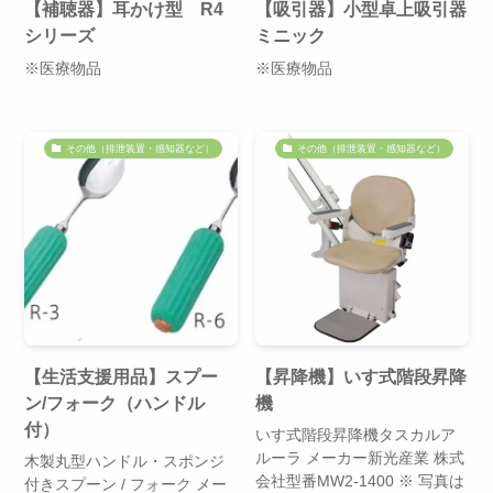
【補聴器】耳かけ型 R4
【吸引器】小型卓上吸引器
シリーズ
ミニック
※医療物品
※医療物品
その他（排泄装置・感知器など）
その他（排泄装置・感知器など）
【生活支援用品】スプー
【昇降機】いす式階段昇降
ン/フォーク（ハンドル
機
付）
いす式階段昇降機タスカルア
ルーラ メーカー新光産業 株式
木製丸型ハンドル・スポンジ
会社型番MW2-1400 ※ 写真は
付きスプーン / フォーク メー