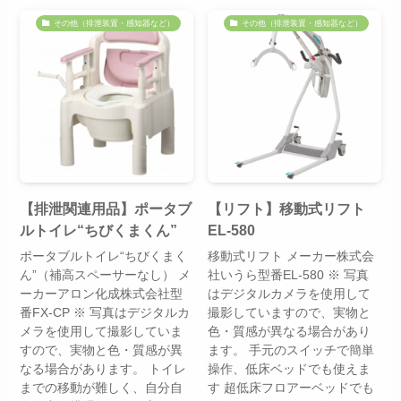
その他（排泄装置・感知器など）
その他（排泄装置・感知器など）
【排泄関連用品】ポータブ
【リフト】移動式リフト
ルトイレ“ちびくまくん”
EL-580
ポータブルトイレ“ちびくまく
移動式リフト メーカー株式会
ん”（補高スペーサーなし） メ
社いうら型番EL-580 ※ 写真
ーカーアロン化成株式会社型
はデジタルカメラを使用して
番FX-CP ※ 写真はデジタルカ
撮影していますので、実物と
メラを使用して撮影していま
色・質感が異なる場合があり
すので、実物と色・質感が異
ます。 手元のスイッチで簡単
なる場合があります。 トイレ
操作、低床ベッドでも使えま
までの移動が難しく、自分自
す 超低床フロアーベッドでも