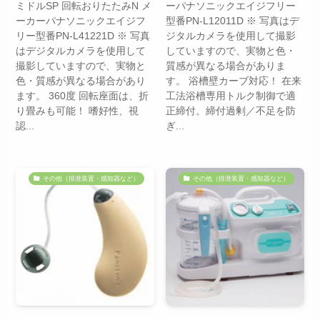
ミドルSP 回転おりたたみN メ
ーパナソニックエイジフリー
ーカーパナソニックエイジフ
型番PN-L12011D ※ 写真はデ
リー型番PN-L41221D ※ 写真
ジタルカメラを使用して撮影
はデジタルカメラを使用して
していますので、実物と色・
撮影していますので、実物と
質感が異なる場合がありま
色・質感が異なる場合があり
す。 浴槽壁カーブ対応！ 在来
ます。 360度 回転座面は、折
工法浴槽専用トルク制御で適
り畳みも可能！ 嗜好性、視
正締付。締付過剰／不足を防
認...
ぎ...
その他（排泄装置・感知器など）
その他（排泄装置・感知器など）