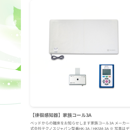
【徘徊感知器】家族コール3A
ベッドからの離床をお知らせします家族コール3A メーカー
式会社テクノスジャパン型番HK-3A / HKSM-3A ※ 写真は