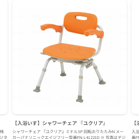
【入浴いす】シャワーチェア 『ユクリア』
【
株
シャワーチェア 『ユクリア』ミドルSP 回転おりたたみN メー
入
デジタ
カーパナソニックエイジフリー型番PN-L41221D ※ 写真はデジ
番P